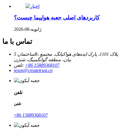
کاربردهای اصلی جعبه هواپیما چیست؟
ژانویه-08-2026
تماس با ما
ساختمان 5B، پلاک 1101، پارک ایده‌های هواکیانگ، مجتمع
بیان، منطقه گوانگمینگ، شنژن
‎+86 15889368107‎
تلفن:
jeson@createtrust.cn
تلفن
تلفن
‎+86 15889368107‎