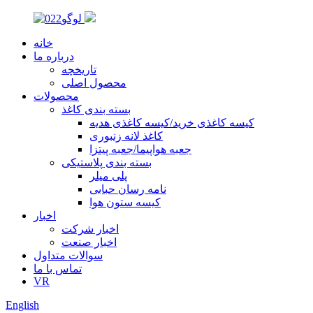
خانه
درباره ما
تاریخچه
محصول اصلی
محصولات
بسته بندی کاغذ
کیسه کاغذی خرید/کیسه کاغذی هدیه
کاغذ لانه زنبوری
جعبه هواپیما/جعبه پیتزا
بسته بندی پلاستیکی
پلی میلر
نامه رسان حبابی
کیسه ستون هوا
اخبار
اخبار شرکت
اخبار صنعت
سوالات متداول
تماس با ما
VR
English