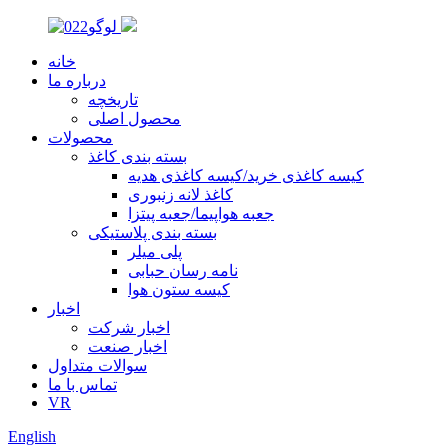
خانه
درباره ما
تاریخچه
محصول اصلی
محصولات
بسته بندی کاغذ
کیسه کاغذی خرید/کیسه کاغذی هدیه
کاغذ لانه زنبوری
جعبه هواپیما/جعبه پیتزا
بسته بندی پلاستیکی
پلی میلر
نامه رسان حبابی
کیسه ستون هوا
اخبار
اخبار شرکت
اخبار صنعت
سوالات متداول
تماس با ما
VR
English