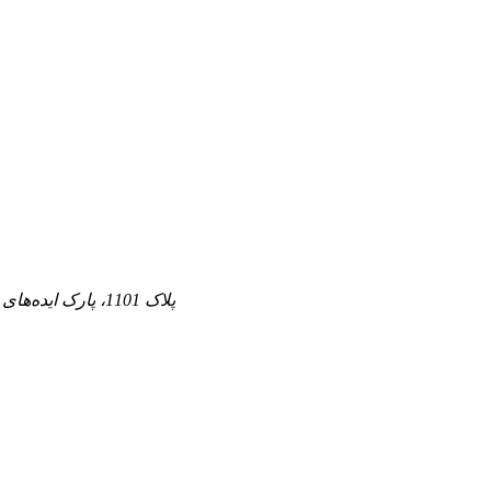
ساختمان 5B، پلاک 1101، پارک ایده‌های هواکیانگ، مجتمع بیان، منطقه گوانگمینگ، شنژن