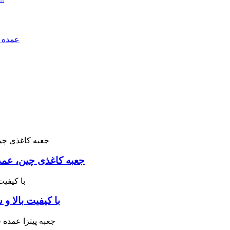
جعبه کاغذی چین، عمد
جعبه کاغذ Airctafet ب