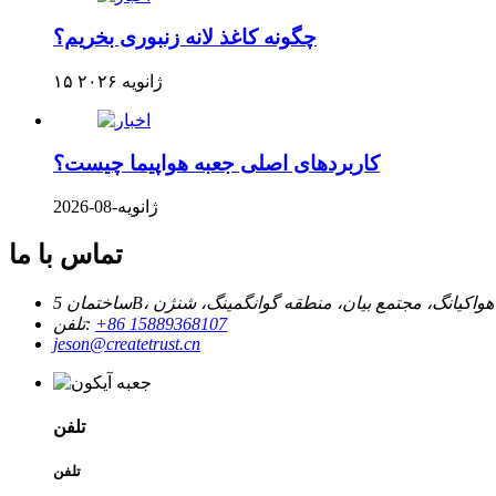
چگونه کاغذ لانه زنبوری بخریم؟
۱۵ ژانویه ۲۰۲۶
کاربردهای اصلی جعبه هواپیما چیست؟
ژانویه-08-2026
تماس با ما
‎+86 15889368107‎
تلفن:
jeson@createtrust.cn
تلفن
تلفن