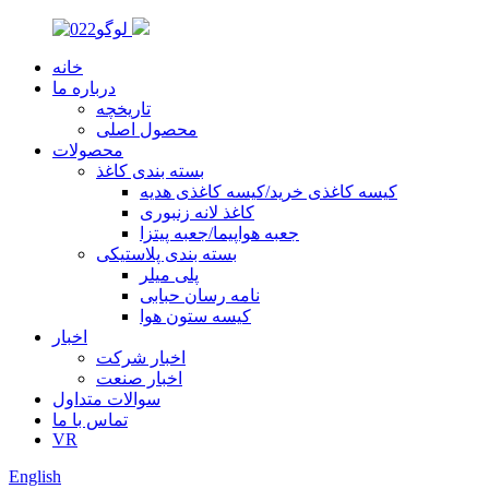
خانه
درباره ما
تاریخچه
محصول اصلی
محصولات
بسته بندی کاغذ
کیسه کاغذی خرید/کیسه کاغذی هدیه
کاغذ لانه زنبوری
جعبه هواپیما/جعبه پیتزا
بسته بندی پلاستیکی
پلی میلر
نامه رسان حبابی
کیسه ستون هوا
اخبار
اخبار شرکت
اخبار صنعت
سوالات متداول
تماس با ما
VR
English