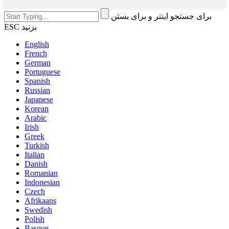
برای جستجو اینتر و برای بستن
ESC بزنید
English
French
German
Portuguese
Spanish
Russian
Japanese
Korean
Arabic
Irish
Greek
Turkish
Italian
Danish
Romanian
Indonesian
Czech
Afrikaans
Swedish
Polish
Basque