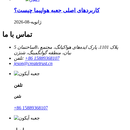
کاربردهای اصلی جعبه هواپیما چیست؟
ژانویه-08-2026
تماس با ما
ساختمان 5B، پلاک 1101، پارک ایده‌های هواکیانگ، مجتمع
بیان، منطقه گوانگمینگ، شنژن
‎+86 15889368107‎
تلفن:
jeson@createtrust.cn
تلفن
تلفن
‎+86 15889368107‎
ایمیل