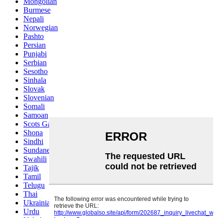
Mongolian
Burmese
Nepali
Norwegian
Pashto
Persian
Punjabi
Serbian
Sesotho
Sinhala
Slovak
Slovenian
Somali
Samoan
Scots Gaelic
Shona
Sindhi
Sundanese
Swahili
Tajik
Tamil
Telugu
Thai
Ukrainian
Urdu