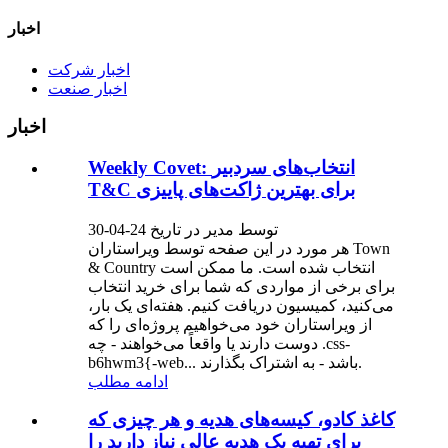
اخبار
اخبار شرکت
اخبار صنعت
اخبار
Weekly Covet: انتخاب‌های سردبیر
T&C برای بهترین ژاکت‌های پاییزی
توسط مدیر در تاریخ 24-04-30
هر مورد در این صفحه توسط ویراستاران Town
& Country انتخاب شده است. ما ممکن است
برای برخی از مواردی که شما برای خرید انتخاب
می‌کنید، کمیسیون دریافت کنیم. هفته‌ای یک بار،
از ویراستاران خود می‌خواهیم پروژه‌ای را که
دوست دارند یا واقعاً می‌خواهند - چه .css-
b6hwm3{-web... باشد - به اشتراک بگذارند.
ادامه مطلب
کاغذ کادو، کیسه‌های هدیه و هر چیزی که
برای تهیه یک هدیه عالی نیاز دارید را